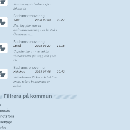
Renovering av badrum efter
fuktskada
Badrumsrenovering
Ydre
2025-09-03
22:27
Hej, Jag planerar en
badrumsrenovering i en bostad i
Österbymo o...
Badrumsrenovering
Luleå
2025-08-27
13:16
Uppsättning av nytt ytskikt,
våtrumsmatta på vägg och golv.
Ca...
Badrumsrenovering
Hultsfred
2025-07-08
20:42
Vattenkranen läcker och behöver
bytas, taket i badrummet är
också...
Filtrera på kommun
e
ingsås
ngtsfors
llebygd
rås