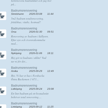
helrenovera badrummet och jag bor
på...
Badrumsrenovering
Simrishamn
2026-03-08
11:44
5m2 badrum totalrenovering,
fritidshus, vitaby, kostnad?
Badrumsrenovering
Orsa
2026-01-30
09:51
Renovering av badrum i källaren.
Efter syn och överenskommelse
med...
Badrumsrenovering
Nyköping
2026-01-06
18:11
Hej gör ni badrum i sthlm? Vad
tar ni för det...
Badrumsrenovering
Arvika
2025-09-29
12:49
Hei. Vi har et hus i Forsbacka
Östra Backemon 1 671...
Badrumsrenovering
Lidköping
2025-09-24
23:08
Ett litet badrum på ett bostadsrätt
behöver total renovering....
Badrumsrenovering
Linköping
2025-09-12
11:25