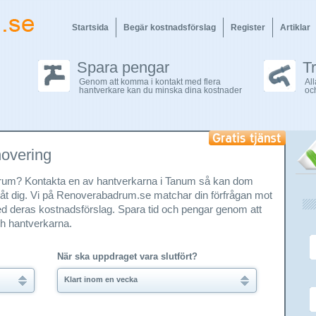
Startsida
Begär kostnadsförslag
Register
Artiklar
Spara pengar
T
Genom att komma i kontakt med flera
Al
hantverkare kan du minska dina kostnader
oc
novering
 badrum? Kontakta en av hantverkarna i Tanum så kan dom
m åt dig. Vi på Renoverabadrum.se matchar din förfrågan mot
d deras kostnadsförslag. Spara tid och pengar genom att
ch hantverkarna.
När ska uppdraget vara slutfört?
Klart inom en vecka