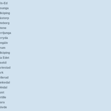
ls-Ed
sunga
lköping
ästorp
teborg
tene
rrljunga
rryda
ngälv
rum
dköping
lla Edet
sekil
riestad
rk
llerud
nkedal
lndal
ust
tille
ara
övde