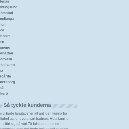
tenäs
enungsund
römstad
enljunga
anum
bro
daholm
örn
anemo
ollhättan
devalla
ricehamn
ra
rgårda
nersborg
ål
kerö
Så tyckte kunderna
 vi hade längtat efter att äntligen kunna ha
lighet att renovera vårt badrum. Hela familjen
e stört sig på vårt 70-tals badrum med