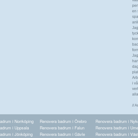
våt
pen
en s
spa
anl
Jag
tyc
kon
bad
for
Jag
han
dag
pla
Arb
i v
ver
all
// 
adrum i Norrköping
Renovera badrum i Örebro
Renovera badrum i Nyk
adrum i Uppsala
Renovera badrum i Falun
Renovera badrum i Um
adrum i Jönköping
Renovera badrum i Gävle
Renovera badrum i Väs