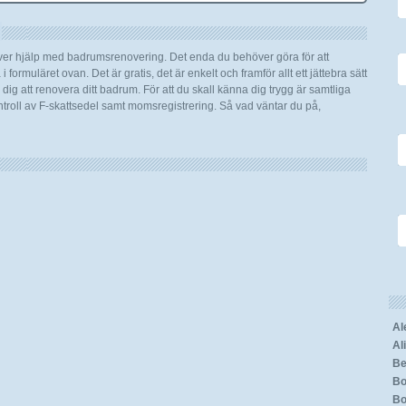
över hjälp med badrumsrenovering. Det enda du behöver göra för att
 formuläret ovan. Det är gratis, det är enkelt och framför allt ett jättebra sätt
ig att renovera ditt badrum. För att du skall känna dig trygg är samtliga
roll av F-skattsedel samt momsregistrering. Så vad väntar du på,
Al
Al
Be
Bo
Bo