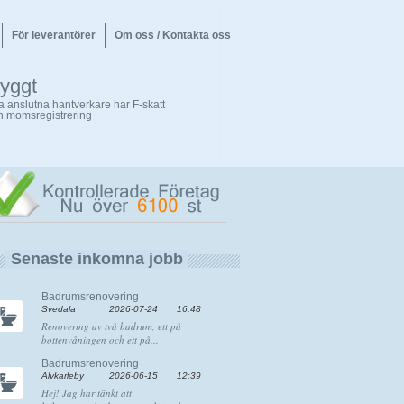
För leverantörer
Om oss / Kontakta oss
ryggt
la anslutna hantverkare har F-skatt
h momsregistrering
Senaste inkomna jobb
Badrumsrenovering
Svedala
2026-07-24
16:48
Renovering av två badrum, ett på
bottenvåningen och ett på...
Badrumsrenovering
Älvkarleby
2026-06-15
12:39
Hej! Jag har tänkt att