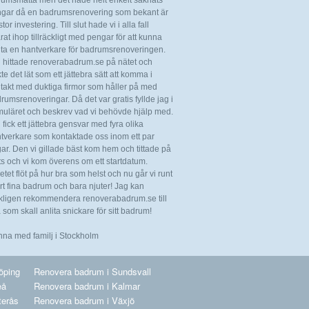
rumsmatta men det hade helt enkelt saknats
gar då en badrumsrenovering som bekant är
tor investering. Till slut hade vi i alla fall
rat ihop tillräckligt med pengar för att kunna
ita en hantverkare för badrumsrenoveringen.
 hittade renoverabadrum.se på nätet och
kte det lät som ett jättebra sätt att komma i
takt med duktiga firmor som håller på med
rumsrenoveringar. Då det var gratis fyllde jag i
muläret och beskrev vad vi behövde hjälp med.
 fick ett jättebra gensvar med fyra olika
tverkare som kontaktade oss inom ett par
ar. Den vi gillade bäst kom hem och tittade på
ts och vi kom överens om ett startdatum.
etet flöt på hur bra som helst och nu går vi runt
årt fina badrum och bara njuter! Jag kan
kligen rekommendera renoverabadrum.se till
a som skall anlita snickare för sitt badrum!
Anna med familj i Stockholm
öping
Renovera badrum i Sundsvall
eå
Renovera badrum i Kalmar
terås
Renovera badrum i Växjö