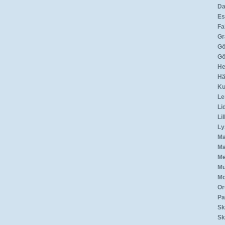
Da
Es
Fa
Gr
Gö
Gö
He
Hä
Ku
Le
Li
Li
Ly
Ma
Ma
Me
Mu
Mö
Or
Par
Sk
Sk