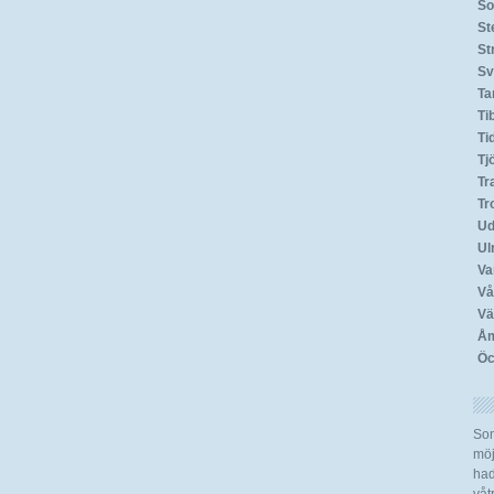
So
St
St
Sv
T
Ti
Ti
Tj
Tr
Tr
Ud
Ul
Va
Vå
Vä
Åm
Öc
Som
möj
had