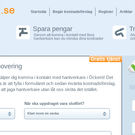
Startsida
Begär kostnadsförslag
Register
Artiklar
Spara pengar
T
Genom att komma i kontakt med flera
Al
hantverkare kan du minska dina kostnader
oc
novering
 hjälper dig komma i kontakt med hantverkare i Öckerö! Det
 är att fylla i formuläret och sedan invänta kostnadsförslag.
att jaga hantverkare utan låt oss sköta det istället.
När ska uppdraget vara slutfört?
Klart inom en vecka