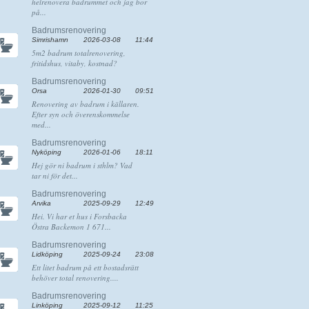
helrenovera badrummet och jag bor
på...
Badrumsrenovering
Simrishamn
2026-03-08
11:44
5m2 badrum totalrenovering,
fritidshus, vitaby, kostnad?
Badrumsrenovering
Orsa
2026-01-30
09:51
Renovering av badrum i källaren.
Efter syn och överenskommelse
med...
Badrumsrenovering
Nyköping
2026-01-06
18:11
Hej gör ni badrum i sthlm? Vad
tar ni för det...
Badrumsrenovering
Arvika
2025-09-29
12:49
Hei. Vi har et hus i Forsbacka
Östra Backemon 1 671...
Badrumsrenovering
Lidköping
2025-09-24
23:08
Ett litet badrum på ett bostadsrätt
behöver total renovering....
Badrumsrenovering
Linköping
2025-09-12
11:25