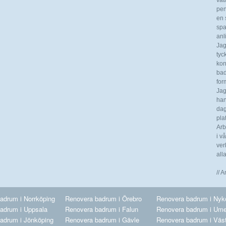
våt
pen
en s
spa
anl
Jag
tyc
kon
bad
for
Jag
han
dag
pla
Arb
i v
ver
all
// 
adrum i Norrköping
Renovera badrum i Örebro
Renovera badrum i Nyk
adrum i Uppsala
Renovera badrum i Falun
Renovera badrum i Um
adrum i Jönköping
Renovera badrum i Gävle
Renovera badrum i Väs