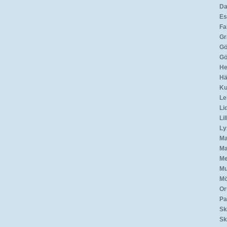
Da
Es
Fa
Gr
Gö
Gö
He
Hä
Ku
Le
Li
Li
Ly
Ma
Ma
Me
Mu
Mö
Or
Par
Sk
Sk