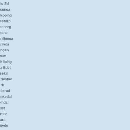
ls-Ed
sunga
lköping
ästorp
teborg
tene
rrljunga
rryda
ngälv
rum
dköping
lla Edet
sekil
riestad
rk
llerud
nkedal
lndal
ust
tille
ara
övde