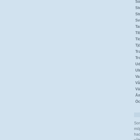
So
St
St
Sv
T
Ti
Ti
Tj
Tr
Tr
Ud
Ul
Va
Vå
Vä
Åm
Öc
Som
möj
had