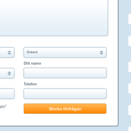
Öckerö
Ditt namn
Telefon
gan"