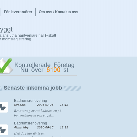
För leverantörer
Om oss / Kontakta oss
ryggt
la anslutna hantverkare har F-skatt
h momsregistrering
Senaste inkomna jobb
Badrumsrenovering
Svedala
2026-07-24
16:48
Renovering av två badrum, ett på
bottenvåningen och ett på...
Badrumsrenovering
Älvkarleby
2026-06-15
12:39
Hej! Jag har tänkt att