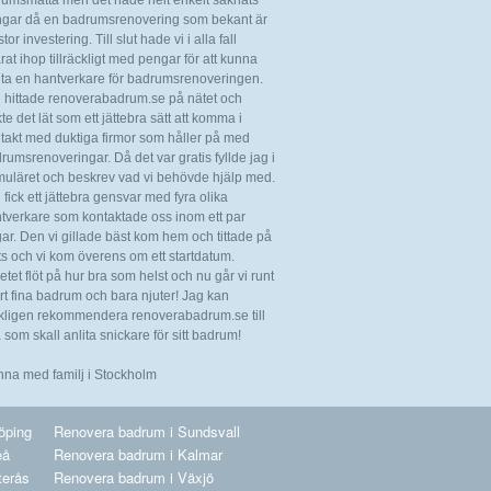
rumsmatta men det hade helt enkelt saknats
gar då en badrumsrenovering som bekant är
tor investering. Till slut hade vi i alla fall
rat ihop tillräckligt med pengar för att kunna
ita en hantverkare för badrumsrenoveringen.
 hittade renoverabadrum.se på nätet och
kte det lät som ett jättebra sätt att komma i
takt med duktiga firmor som håller på med
rumsrenoveringar. Då det var gratis fyllde jag i
muläret och beskrev vad vi behövde hjälp med.
 fick ett jättebra gensvar med fyra olika
tverkare som kontaktade oss inom ett par
ar. Den vi gillade bäst kom hem och tittade på
ts och vi kom överens om ett startdatum.
etet flöt på hur bra som helst och nu går vi runt
årt fina badrum och bara njuter! Jag kan
kligen rekommendera renoverabadrum.se till
a som skall anlita snickare för sitt badrum!
Anna med familj i Stockholm
öping
Renovera badrum i Sundsvall
eå
Renovera badrum i Kalmar
terås
Renovera badrum i Växjö