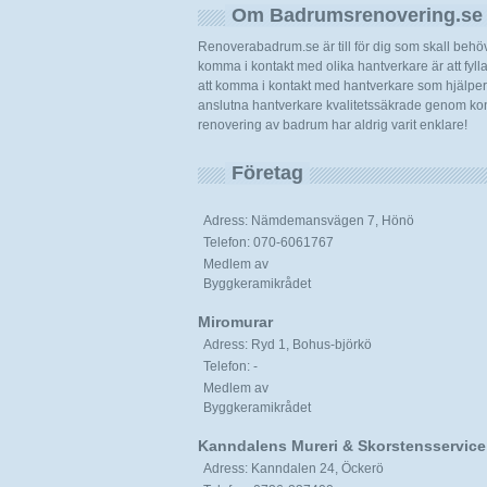
Om Badrumsrenovering.se
Renoverabadrum.se är till för dig som skall beh
komma i kontakt med olika hantverkare är att fylla i
att komma i kontakt med hantverkare som hjälper d
anslutna hantverkare kvalitetssäkrade genom kont
renovering av badrum har aldrig varit enklare!
Företag
Adress: Nämdemansvägen 7, Hönö
Telefon: 070-6061767
Medlem av
Byggkeramikrådet
Miromurar
Adress: Ryd 1, Bohus-björkö
Telefon: -
Medlem av
Byggkeramikrådet
Kanndalens Mureri & Skorstensservice
Adress: Kanndalen 24, Öckerö