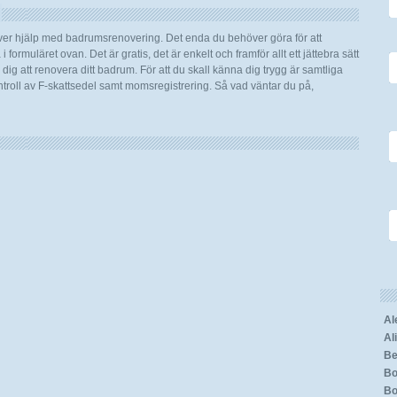
över hjälp med badrumsrenovering. Det enda du behöver göra för att
 formuläret ovan. Det är gratis, det är enkelt och framför allt ett jättebra sätt
ig att renovera ditt badrum. För att du skall känna dig trygg är samtliga
roll av F-skattsedel samt momsregistrering. Så vad väntar du på,
Al
Al
Be
Bo
Bo