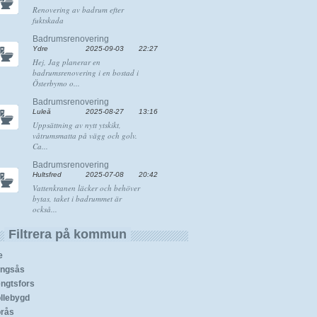
Renovering av badrum efter
fuktskada
Badrumsrenovering
Ydre
2025-09-03
22:27
Hej, Jag planerar en
badrumsrenovering i en bostad i
Österbymo o...
Badrumsrenovering
Luleå
2025-08-27
13:16
Uppsättning av nytt ytskikt,
våtrumsmatta på vägg och golv.
Ca...
Badrumsrenovering
Hultsfred
2025-07-08
20:42
Vattenkranen läcker och behöver
bytas, taket i badrummet är
också...
Filtrera på kommun
e
ingsås
ngtsfors
llebygd
rås