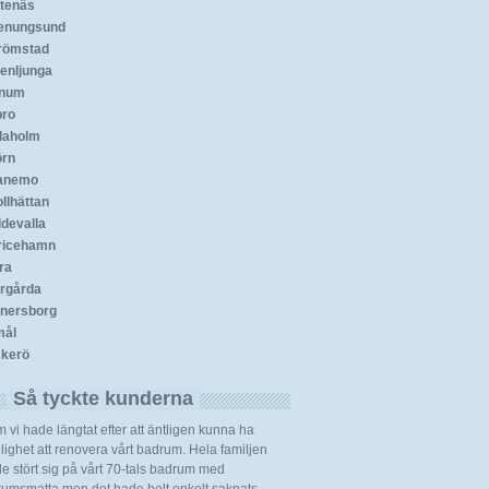
tenäs
enungsund
römstad
enljunga
anum
bro
daholm
örn
anemo
ollhättan
devalla
ricehamn
ra
rgårda
nersborg
ål
kerö
Så tyckte kunderna
 vi hade längtat efter att äntligen kunna ha
lighet att renovera vårt badrum. Hela familjen
e stört sig på vårt 70-tals badrum med