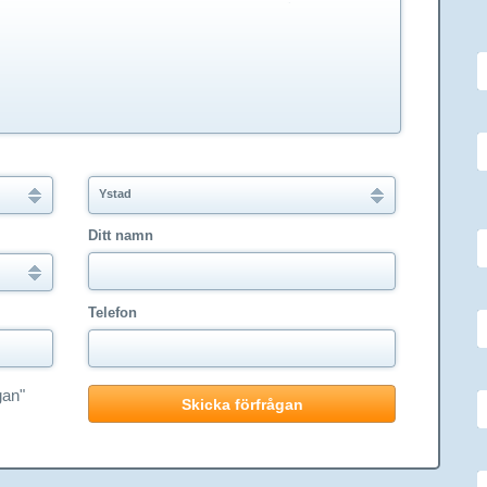
Ystad
Ditt namn
Telefon
gan"