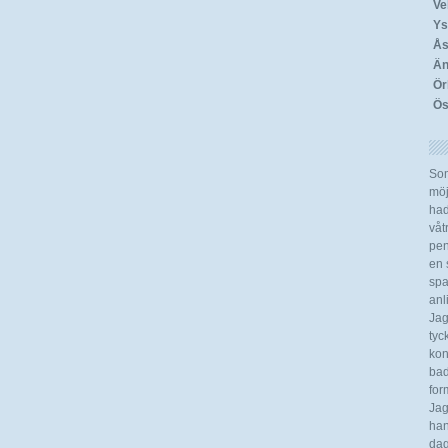
Ve
Ys
Ås
Än
Ör
Ös
Som
möj
had
våt
pen
en s
spa
anl
Jag
tyc
kon
bad
for
Jag
han
dag