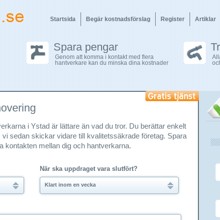
Startsida
Begär kostnadsförslag
Register
Artiklar
Spara pengar
T
Genom att komma i kontakt med flera
Al
hantverkare kan du minska dina kostnader
oc
novering
rkarna i Ystad är lättare än vad du tror. Du berättar enkelt
i sedan skickar vidare till kvalitetssäkrade företag. Spara
ta kontakten mellan dig och hantverkarna.
När ska uppdraget vara slutfört?
Klart inom en vecka