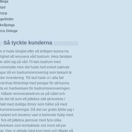
llinge
tad
torp
gelholm
kelljunga
tra Göinge
Så tyckte kunderna
 vi hade längtat efter att äntligen kunna ha
lighet att renovera vårt badrum. Hela familjen
e stört sig på vårt 70-tals badrum med
rumsmatta men det hade helt enkelt saknats
gar då en badrumsrenovering som bekant är
tor investering. Till slut hade vi i alla fall
rat ihop tillräckligt med pengar för att kunna
ita en hantverkare för badrumsrenoveringen.
 hittade renoverabadrum.se på nätet och
kte det lät som ett jättebra sätt att komma i
takt med duktiga firmor som håller på med
rumsrenoveringar. Då det var gratis fyllde jag i
muläret och beskrev vad vi behövde hjälp med.
 fick ett jättebra gensvar med fyra olika
tverkare som kontaktade oss inom ett par
ar. Den vi gillade bäst kom hem och tittade på