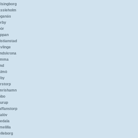
lsingborg
ssleholm
ganäs
rby
ör
ippan
istianstad
vlinge
ndskrona
omma
nd
almö
by
rstorp
mrishamn
öbo
urup
affanstorp
alöv
edala
melilla
elleborg