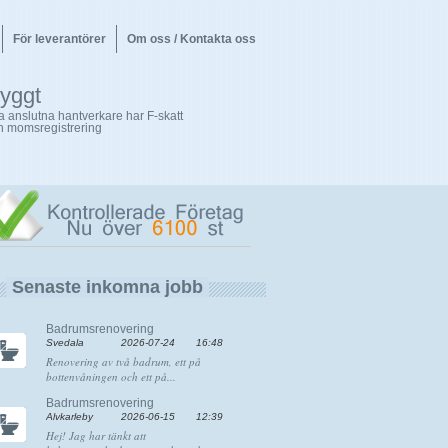
För leverantörer
Om oss / Kontakta oss
ryggt
la anslutna hantverkare har F-skatt
h momsregistrering
Senaste inkomna jobb
Badrumsrenovering
Svedala
2026-07-24
16:48
Renovering av två badrum, ett på
bottenvåningen och ett på...
Badrumsrenovering
Älvkarleby
2026-06-15
12:39
Hej! Jag har tänkt att