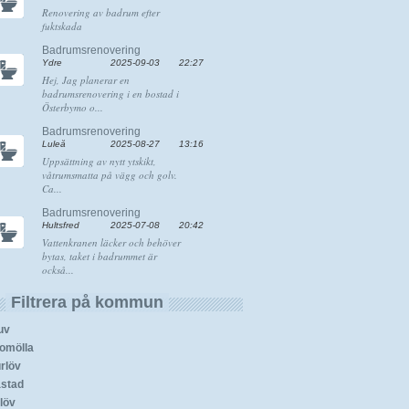
Renovering av badrum efter
fuktskada
Badrumsrenovering
Ydre
2025-09-03
22:27
Hej, Jag planerar en
badrumsrenovering i en bostad i
Österbymo o...
Badrumsrenovering
Luleå
2025-08-27
13:16
Uppsättning av nytt ytskikt,
våtrumsmatta på vägg och golv.
Ca...
Badrumsrenovering
Hultsfred
2025-07-08
20:42
Vattenkranen läcker och behöver
bytas, taket i badrummet är
också...
Filtrera på kommun
uv
omölla
rlöv
stad
löv