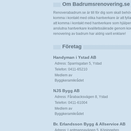
Om Badrumsrenovering.se
Renoverabadrum.se är till för dig som skall beh
komma i kontakt med olika hantverkare är att fylla i
att komma i kontakt med hantverkare som hjälper d
anslutna hantverkare kvalitetssäkrade genom kont
renovering av badrum har aldrig varit enklare!
Företag
Handyman i Ystad AB
Adress: Sparrisgatan 5, Ystad
Telefon: 0411-65210
Medlem av
Byggkeramikrådet
NJS Bygg AB
Adress: Fårabacksvägen 8, Ystad
Telefon: 0411-61004
Medlem av
Byggkeramikrådet
Br. Erlandsson Bygg & Allservice AB
Adress: Lantmannavägen 5, Köpingebro