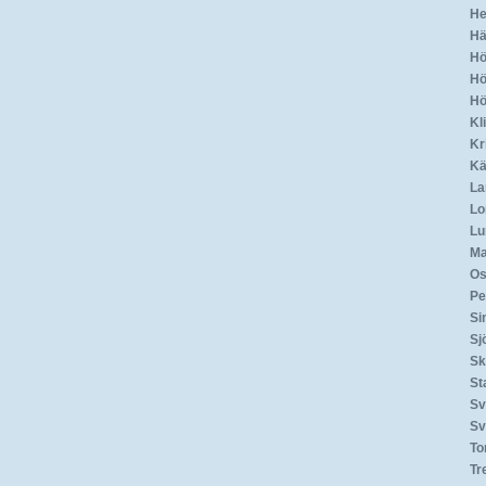
He
Hä
Hö
Hö
Hö
Kl
Kr
Kä
La
L
Lu
M
Os
Pe
Si
Sj
Sk
St
Sv
Sv
To
Tr