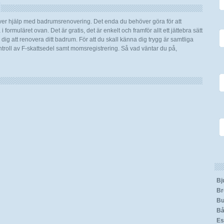
över hjälp med badrumsrenovering. Det enda du behöver göra för att
 formuläret ovan. Det är gratis, det är enkelt och framför allt ett jättebra sätt
ig att renovera ditt badrum. För att du skall känna dig trygg är samtliga
roll av F-skattsedel samt momsregistrering. Så vad väntar du på,
Bj
Br
Bu
Bå
Es