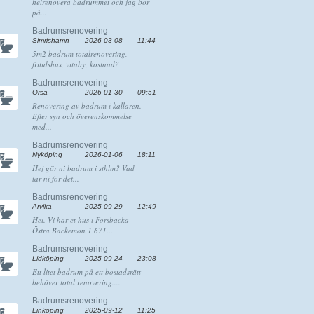
helrenovera badrummet och jag bor
på...
Badrumsrenovering
Simrishamn
2026-03-08
11:44
5m2 badrum totalrenovering,
fritidshus, vitaby, kostnad?
Badrumsrenovering
Orsa
2026-01-30
09:51
Renovering av badrum i källaren.
Efter syn och överenskommelse
med...
Badrumsrenovering
Nyköping
2026-01-06
18:11
Hej gör ni badrum i sthlm? Vad
tar ni för det...
Badrumsrenovering
Arvika
2025-09-29
12:49
Hei. Vi har et hus i Forsbacka
Östra Backemon 1 671...
Badrumsrenovering
Lidköping
2025-09-24
23:08
Ett litet badrum på ett bostadsrätt
behöver total renovering....
Badrumsrenovering
Linköping
2025-09-12
11:25