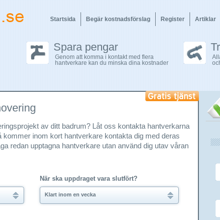
Startsida
Begär kostnadsförslag
Register
Artiklar
Spara pengar
T
Genom att komma i kontakt med flera
Al
hantverkare kan du minska dina kostnader
oc
novering
veringsprojekt av ditt badrum? Låt oss kontakta hantverkarna
 så kommer inom kort hantverkare kontakta dig med deras
 jaga redan upptagna hantverkare utan använd dig utav våran
När ska uppdraget vara slutfört?
Klart inom en vecka