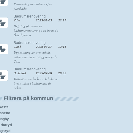
Renovering av badrum efter
fuktskada
Badrumsrenovering
Ydre
2025-09-03
22:27
Hej, Jag planerar en
badrumsrenovering i en bostad i
Österbymo o...
Badrumsrenovering
Luleå
2025-08-27
13:16
Uppsättning av nytt ytskikt,
våtrumsmatta på vägg och golv.
Ca...
Badrumsrenovering
Hultsfred
2025-07-08
20:42
Vattenkranen läcker och behöver
bytas, taket i badrummet är
också...
Filtrera på kommun
vesta
ssebo
ungby
rkaryd
ngsryd