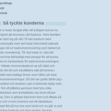
pvidinge
xjö
mhult
Så tyckte kunderna
 vi hade längtat efter att äntligen kunna ha
lighet att renovera vårt badrum. Hela familjen
e stört sig på vårt 70-tals badrum med
rumsmatta men det hade helt enkelt saknats
gar då en badrumsrenovering som bekant är
tor investering. Till slut hade vi i alla fall
rat ihop tillräckligt med pengar för att kunna
ita en hantverkare för badrumsrenoveringen.
 hittade renoverabadrum.se på nätet och
kte det lät som ett jättebra sätt att komma i
takt med duktiga firmor som håller på med
rumsrenoveringar. Då det var gratis fyllde jag i
muläret och beskrev vad vi behövde hjälp med.
 fick ett jättebra gensvar med fyra olika
tverkare som kontaktade oss inom ett par
ar. Den vi gillade bäst kom hem och tittade på
ts och vi kom överens om ett startdatum.
etet flöt på hur bra som helst och nu går vi runt
årt fina badrum och bara njuter! Jag kan