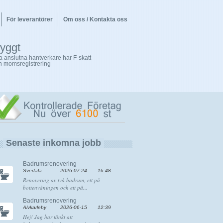
För leverantörer
Om oss / Kontakta oss
ryggt
la anslutna hantverkare har F-skatt
h momsregistrering
Senaste inkomna jobb
Badrumsrenovering
Svedala
2026-07-24
16:48
Renovering av två badrum, ett på
bottenvåningen och ett på...
Badrumsrenovering
Älvkarleby
2026-06-15
12:39
Hej! Jag har tänkt att