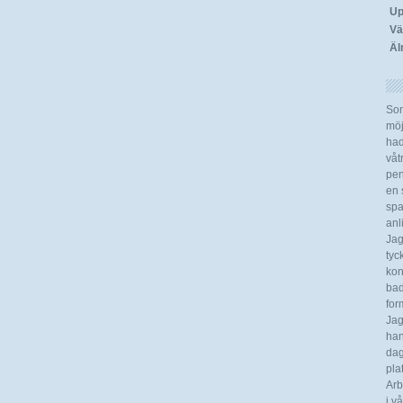
Up
Vä
Äl
Som
möj
had
våt
pen
en s
spa
anl
Jag
tyc
kon
bad
for
Jag
han
dag
pla
Arb
i v