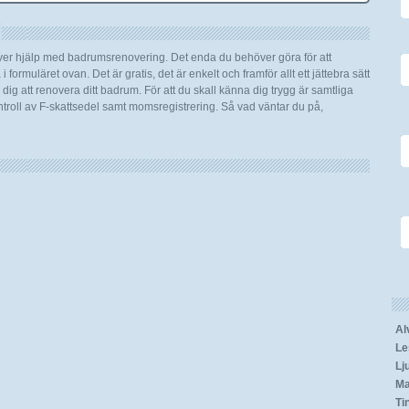
över hjälp med badrumsrenovering. Det enda du behöver göra för att
 formuläret ovan. Det är gratis, det är enkelt och framför allt ett jättebra sätt
ig att renovera ditt badrum. För att du skall känna dig trygg är samtliga
roll av F-skattsedel samt momsregistrering. Så vad väntar du på,
Al
Le
Lj
Ma
Ti