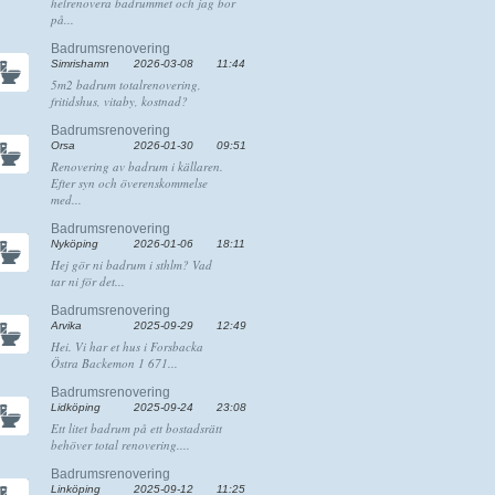
helrenovera badrummet och jag bor
på...
Badrumsrenovering
Simrishamn
2026-03-08
11:44
5m2 badrum totalrenovering,
fritidshus, vitaby, kostnad?
Badrumsrenovering
Orsa
2026-01-30
09:51
Renovering av badrum i källaren.
Efter syn och överenskommelse
med...
Badrumsrenovering
Nyköping
2026-01-06
18:11
Hej gör ni badrum i sthlm? Vad
tar ni för det...
Badrumsrenovering
Arvika
2025-09-29
12:49
Hei. Vi har et hus i Forsbacka
Östra Backemon 1 671...
Badrumsrenovering
Lidköping
2025-09-24
23:08
Ett litet badrum på ett bostadsrätt
behöver total renovering....
Badrumsrenovering
Linköping
2025-09-12
11:25