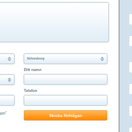
Sölvesborg
Ditt namn
Telefon
gan"