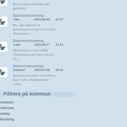
Renovering av badrum efter
fuktskada
Badrumsrenovering
Ydre
2025-09-03
22:27
Hej, Jag planerar en
badrumsrenovering i en bostad i
Österbymo o...
Badrumsrenovering
Luleå
2025-08-27
13:16
Uppsättning av nytt ytskikt,
våtrumsmatta på vägg och golv.
Ca...
Badrumsrenovering
Hultsfred
2025-07-08
20:42
Vattenkranen läcker och behöver
bytas, taket i badrummet är
också...
Filtrera på kommun
rlshamn
rlskrona
nneby
lvesborg