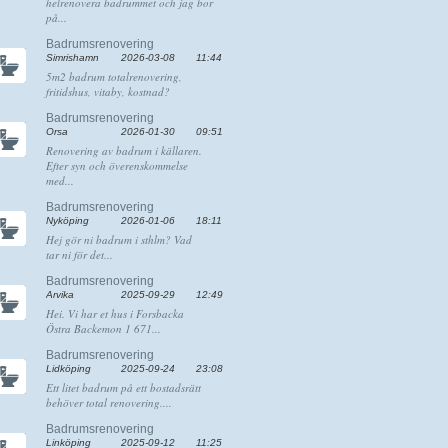
helrenovera badrummet och jag bor
på...
Badrumsrenovering
Simrishamn
2026-03-08
11:44
5m2 badrum totalrenovering,
fritidshus, vitaby, kostnad?
Badrumsrenovering
Orsa
2026-01-30
09:51
Renovering av badrum i källaren.
Efter syn och överenskommelse
med...
Badrumsrenovering
Nyköping
2026-01-06
18:11
Hej gör ni badrum i sthlm? Vad
tar ni för det...
Badrumsrenovering
Arvika
2025-09-29
12:49
Hei. Vi har et hus i Forsbacka
Östra Backemon 1 671...
Badrumsrenovering
Lidköping
2025-09-24
23:08
Ett litet badrum på ett bostadsrätt
behöver total renovering....
Badrumsrenovering
Linköping
2025-09-12
11:25