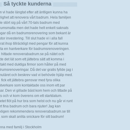
Så tyckte kunderna
 vi hade längtat efter att äntligen kunna ha
lighet att renovera vårt badrum. Hela familjen
e stört sig på vårt 70-tals badrum med
rumsmatta men det hade helt enkelt saknats
gar då en badrumsrenovering som bekant är
tor investering. Till slut hade vi i alla fall
rat ihop tillräckligt med pengar för att kunna
ita en hantverkare för badrumsrenoveringen.
 hittade renoverabadrum.se på nätet och
kte det lät som ett jättebra sätt att komma i
takt med duktiga firmor som håller på med
rumsrenoveringar. Då det var gratis fyllde jag i
muläret och beskrev vad vi behövde hjälp med.
 fick ett jättebra gensvar med fyra olika
tverkare som kontaktade oss inom ett par
ar. Den vi gillade bäst kom hem och tittade på
ts och vi kom överens om ett startdatum.
etet flöt på hur bra som helst och nu går vi runt
årt fina badrum och bara njuter! Jag kan
kligen rekommendera renoverabadrum.se till
a som skall anlita snickare för sitt badrum!
Anna med familj i Stockholm