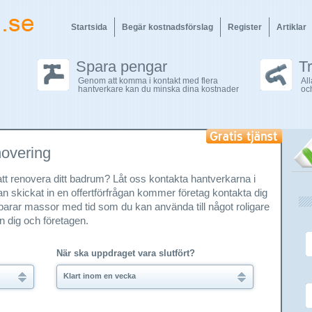
Startsida
Begär kostnadsförslag
Register
Artiklar
Spara pengar
T
Genom att komma i kontakt med flera
Al
hantverkare kan du minska dina kostnader
oc
novering
r att renovera ditt badrum? Låt oss kontakta hantverkarna i
n skickat in en offertförfrågan kommer företag kontakta dig
sparar massor med tid som du kan använda till något roligare
an dig och företagen.
När ska uppdraget vara slutfört?
Klart inom en vecka