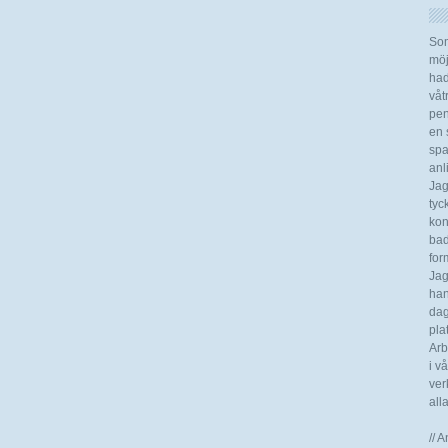
Som
möj
had
våt
pen
en s
spa
anl
Jag
tyc
kon
bad
for
Jag
han
dag
pla
Arb
i v
ver
all
// 