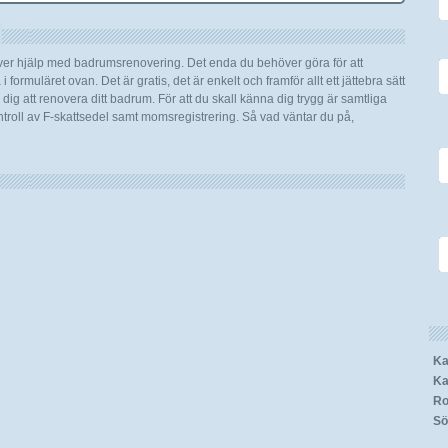
över hjälp med badrumsrenovering. Det enda du behöver göra för att
 formuläret ovan. Det är gratis, det är enkelt och framför allt ett jättebra sätt
ig att renovera ditt badrum. För att du skall känna dig trygg är samtliga
roll av F-skattsedel samt momsregistrering. Så vad väntar du på,
Ka
Ka
Ro
Sö