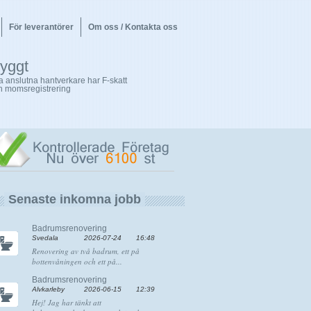
För leverantörer
Om oss / Kontakta oss
ryggt
la anslutna hantverkare har F-skatt
h momsregistrering
Senaste inkomna jobb
Badrumsrenovering
Svedala
2026-07-24
16:48
Renovering av två badrum, ett på
bottenvåningen och ett på...
Badrumsrenovering
Älvkarleby
2026-06-15
12:39
Hej! Jag har tänkt att